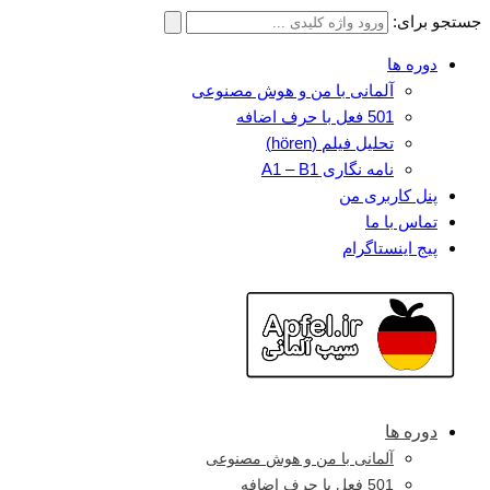
جستجو برای:
دوره ها
آلمانی با من و هوش مصنوعی
501 فعل با حرف اضافه
تحلیل فیلم (hören)
نامه نگاری A1 – B1
پنل کاربری من
تماس با ما
پیج اینستاگرام
دوره ها
آلمانی با من و هوش مصنوعی
501 فعل با حرف اضافه