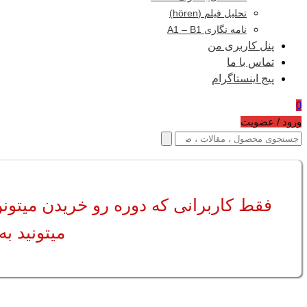
تحلیل فیلم (hören)
نامه نگاری A1 – B1
پنل کاربری من
تماس با ما
پیج اینستاگرام
0
ورود / عضویت
فقط کاربرانی که دوره رو خریدن میتون
میتونید به پیج ای