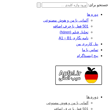
جستجو برای:
دوره ها
آلمانی با من و هوش مصنوعی
501 فعل با حرف اضافه
تحلیل فیلم (hören)
نامه نگاری A1 – B1
پنل کاربری من
تماس با ما
پیج اینستاگرام
دوره ها
آلمانی با من و هوش مصنوعی
501 فعل با حرف اضافه