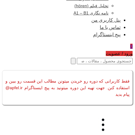
تحلیل فیلم (hören)
نامه نگاری A1 – B1
پنل کاربری من
تماس با ما
پیج اینستاگرام
0
ورود / عضویت
فقط کاربرانی که دوره رو خریدن میتونن مطالب این قسمت رو ببین و
استفاده کنن. جهت تهیه این دوره میتونید به پیج اینستاگرام apfel.ir@
پیام بدید