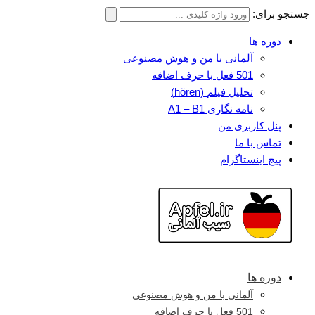
جستجو برای:
دوره ها
آلمانی با من و هوش مصنوعی
501 فعل با حرف اضافه
تحلیل فیلم (hören)
نامه نگاری A1 – B1
پنل کاربری من
تماس با ما
پیج اینستاگرام
دوره ها
آلمانی با من و هوش مصنوعی
501 فعل با حرف اضافه