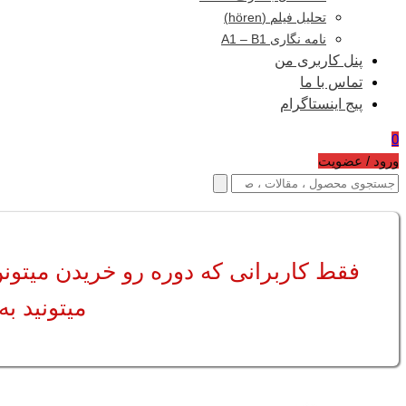
تحلیل فیلم (hören)
نامه نگاری A1 – B1
پنل کاربری من
تماس با ما
پیج اینستاگرام
0
ورود / عضویت
فقط کاربرانی که دوره رو خریدن میتون
میتونید به پیج ای