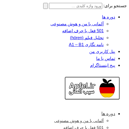
جستجو برای:
دوره ها
آلمانی با من و هوش مصنوعی
501 فعل با حرف اضافه
تحلیل فیلم (hören)
نامه نگاری A1 – B1
پنل کاربری من
تماس با ما
پیج اینستاگرام
دوره ها
آلمانی با من و هوش مصنوعی
501 فعل با حرف اضافه