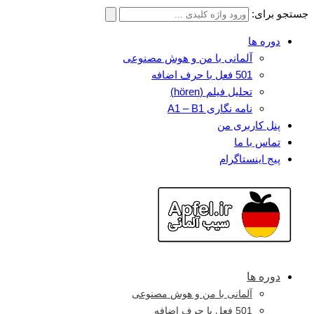
جستجو برای:
دوره ها
آلمانی با من و هوش مصنوعی
501 فعل با حرف اضافه
تحلیل فیلم (hören)
نامه نگاری A1 – B1
پنل کاربری من
تماس با ما
پیج اینستاگرام
دوره ها
آلمانی با من و هوش مصنوعی
501 فعل با حرف اضافه