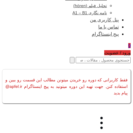
تحلیل فیلم (hören)
نامه نگاری A1 – B1
پنل کاربری من
تماس با ما
پیج اینستاگرام
0
ورود / عضویت
فقط کاربرانی که دوره رو خریدن میتونن مطالب این قسمت رو ببین و
استفاده کنن. جهت تهیه این دوره میتونید به پیج اینستاگرام apfel.ir@
پیام بدید