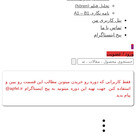
تحلیل فیلم (hören)
نامه نگاری A1 – B1
پنل کاربری من
تماس با ما
پیج اینستاگرام
0
ورود / عضویت
فقط کاربرانی که دوره رو خریدن میتونن مطالب این قسمت رو ببین و
استفاده کنن. جهت تهیه این دوره میتونید به پیج اینستاگرام apfel.ir@
پیام بدید