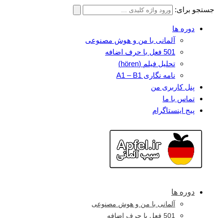
جستجو برای:
دوره ها
آلمانی با من و هوش مصنوعی
501 فعل با حرف اضافه
تحلیل فیلم (hören)
نامه نگاری A1 – B1
پنل کاربری من
تماس با ما
پیج اینستاگرام
دوره ها
آلمانی با من و هوش مصنوعی
501 فعل با حرف اضافه