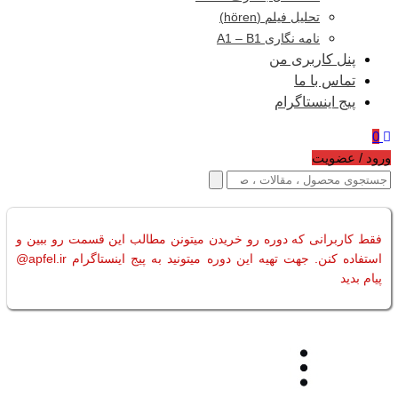
تحلیل فیلم (hören)
نامه نگاری A1 – B1
پنل کاربری من
تماس با ما
پیج اینستاگرام
0
ورود / عضویت
فقط کاربرانی که دوره رو خریدن میتونن مطالب این قسمت رو ببین و
استفاده کنن. جهت تهیه این دوره میتونید به پیج اینستاگرام apfel.ir@
پیام بدید