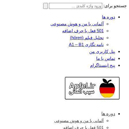
جستجو برای:
دوره ها
آلمانی با من و هوش مصنوعی
501 فعل با حرف اضافه
تحلیل فیلم (hören)
نامه نگاری A1 – B1
پنل کاربری من
تماس با ما
پیج اینستاگرام
دوره ها
آلمانی با من و هوش مصنوعی
501 فعل با حرف اضافه