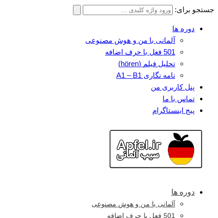
جستجو برای:
دوره ها
آلمانی با من و هوش مصنوعی
501 فعل با حرف اضافه
تحلیل فیلم (hören)
نامه نگاری A1 – B1
پنل کاربری من
تماس با ما
پیج اینستاگرام
دوره ها
آلمانی با من و هوش مصنوعی
501 فعل با حرف اضافه