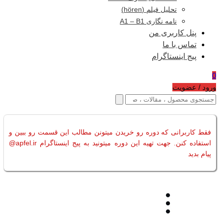
تحلیل فیلم (hören)
نامه نگاری A1 – B1
پنل کاربری من
تماس با ما
پیج اینستاگرام
0
ورود / عضویت
فقط کاربرانی که دوره رو خریدن میتونن مطالب این قسمت رو ببین و
استفاده کنن. جهت تهیه این دوره میتونید به پیج اینستاگرام apfel.ir@
پیام بدید