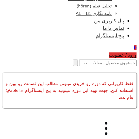
تحلیل فیلم (hören)
نامه نگاری A1 – B1
پنل کاربری من
تماس با ما
پیج اینستاگرام
0
ورود / عضویت
فقط کاربرانی که دوره رو خریدن میتونن مطالب این قسمت رو ببین و
استفاده کنن. جهت تهیه این دوره میتونید به پیج اینستاگرام apfel.ir@
پیام بدید