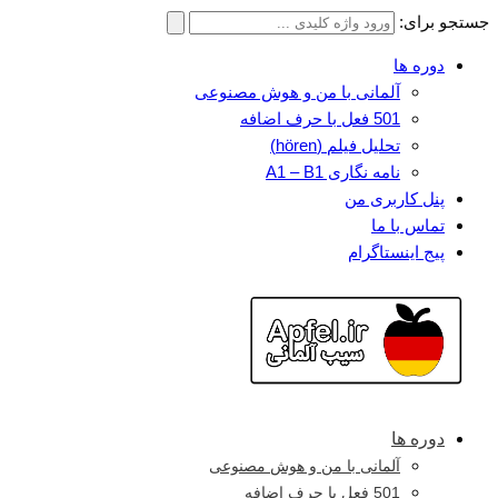
جستجو برای:
دوره ها
آلمانی با من و هوش مصنوعی
501 فعل با حرف اضافه
تحلیل فیلم (hören)
نامه نگاری A1 – B1
پنل کاربری من
تماس با ما
پیج اینستاگرام
دوره ها
آلمانی با من و هوش مصنوعی
501 فعل با حرف اضافه