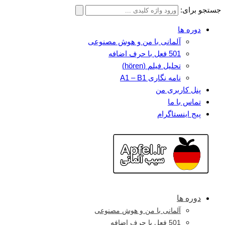
جستجو برای:
دوره ها
آلمانی با من و هوش مصنوعی
501 فعل با حرف اضافه
تحلیل فیلم (hören)
نامه نگاری A1 – B1
پنل کاربری من
تماس با ما
پیج اینستاگرام
دوره ها
آلمانی با من و هوش مصنوعی
501 فعل با حرف اضافه