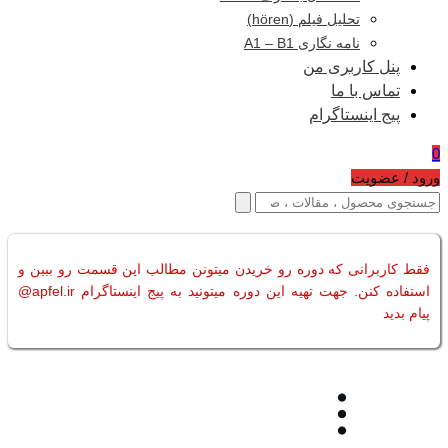
تحلیل فیلم (hören)
نامه نگاری A1 – B1
پنل کاربری من
تماس با ما
پیج اینستاگرام
0
ورود / عضویت
فقط کاربرانی که دوره رو خریدن میتونن مطالب این قسمت رو ببین و
استفاده کنن. جهت تهیه این دوره میتونید به پیج اینستاگرام apfel.ir@
پیام بدید